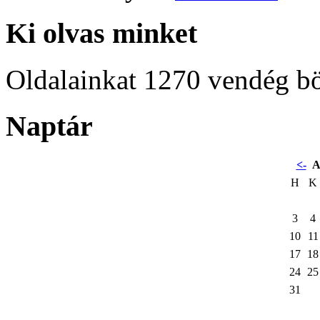
Ki olvas minket
Oldalainkat 1270 vendég b
Naptár
<-
A
H
K
3
4
10
11
17
18
24
25
31