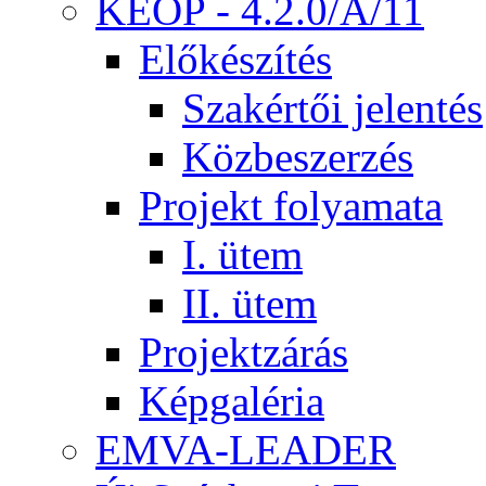
KEOP - 4.2.0/A/11
Előkészítés
Szakértői jelentés
Közbeszerzés
Projekt folyamata
I. ütem
II. ütem
Projektzárás
Képgaléria
EMVA-LEADER