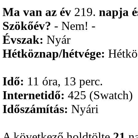
Ma van az év
219.
napja
Szökőév?
- Nem! -
Évszak:
Nyár
Hétköznap/hétvége:
Hétkö
Idő:
11 óra, 13 perc.
Internetidő:
425 (Swatch)
Időszámítás:
Nyári
A következő holdtölte
21
na