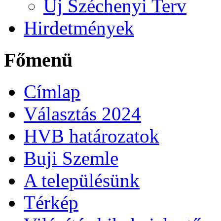
Új Széchenyi Terv
Hirdetmények
Főmenü
Címlap
Választás 2024
HVB határozatok
Buji Szemle
A településünk
Térkép