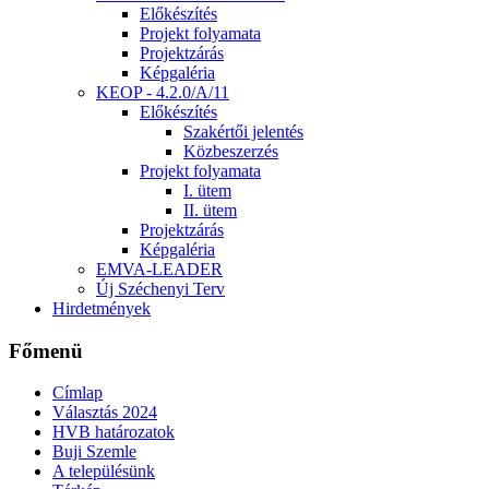
Előkészítés
Projekt folyamata
Projektzárás
Képgaléria
KEOP - 4.2.0/A/11
Előkészítés
Szakértői jelentés
Közbeszerzés
Projekt folyamata
I. ütem
II. ütem
Projektzárás
Képgaléria
EMVA-LEADER
Új Széchenyi Terv
Hirdetmények
Főmenü
Címlap
Választás 2024
HVB határozatok
Buji Szemle
A településünk