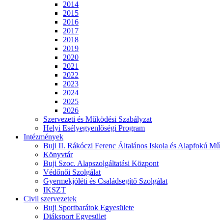
2014
2015
2016
2017
2018
2019
2020
2021
2022
2023
2024
2025
2026
Szervezeti és Működési Szabályzat
Helyi Esélyegyenlőségi Program
Intézmények
Buji II. Rákóczi Ferenc Általános Iskola és Alapfokú Mű
Könyvtár
Buji Szoc. Alapszolgáltatási Központ
Védőnői Szolgálat
Gyermekjóléti és Családsegítő Szolgálat
IKSZT
Civil szervezetek
Buji Sportbarátok Egyesülete
Diáksport Egyesület