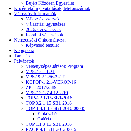
Bujért Közösen Egyesület
Közérdekű nyitvatartások, telefonszámok
Választási információk
Választási szervek
Választási ügyintézés
2026. évi választás
Korábbi választások
Nemzetiségi Önkormányzat
Képviselő-testület
Képgaléria
Társulás
Pályázatok
Versenyképes Járások Program
VP6-7.2.1.1-21
VP6-19.2.1-56-2.-17
KÖFOP-1.2.1-VEKOP-16
ZP-1-2017/2389
VP6-7.2.1-7.4.12.2-16
TOP-4.2.1-15-SB1-2016
TOP 3.2.1-15-SB1-2016
TOP-1.4.1-15-SB1-2016-00035
Előkészítés
Galéria
TOP 1.1.3-15-SB1-2016
ÉAOP-4.1.1/11-2012-0015