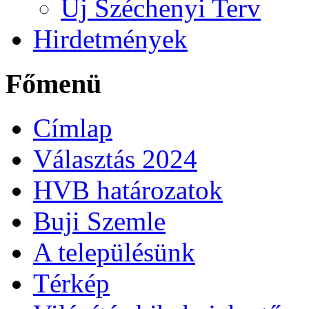
Új Széchenyi Terv
Hirdetmények
Főmenü
Címlap
Választás 2024
HVB határozatok
Buji Szemle
A településünk
Térkép