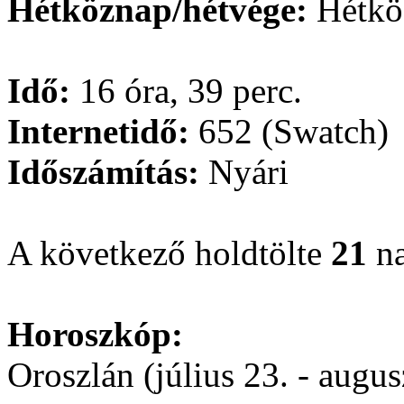
Hétköznap/hétvége:
Hétkö
Idő:
16 óra, 39 perc.
Internetidő:
652 (Swatch)
Időszámítás:
Nyári
A következő holdtölte
21
na
Horoszkóp:
Oroszlán (július 23. - augus