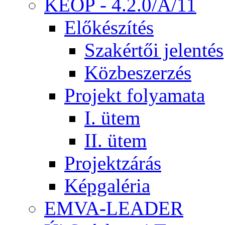
KEOP - 4.2.0/A/11
Előkészítés
Szakértői jelentés
Közbeszerzés
Projekt folyamata
I. ütem
II. ütem
Projektzárás
Képgaléria
EMVA-LEADER