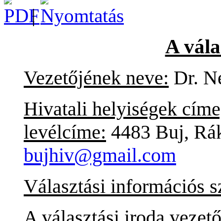
|
A vála
Vezetőjének neve:
Dr. N
Hivatali helyiségek címe
levélcíme:
4483 Buj, Rák
bujhiv@gmail.com
Választási információs s
A választási iroda vezet