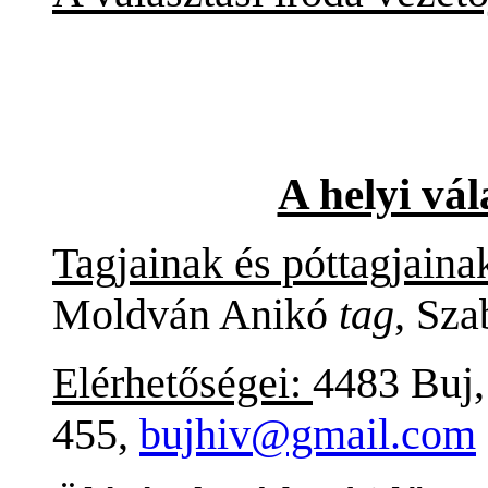
A helyi vál
Tagjainak és póttagjaina
Moldván Anikó
tag
, Sza
Elérhetőségei:
4483 Buj,
455,
bujhiv@gmail.com