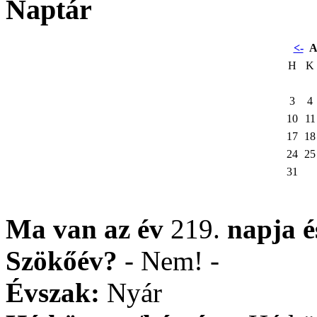
Naptár
<-
A
H
K
3
4
10
11
17
18
24
25
31
Ma van az év
219.
napja
Szökőév?
- Nem! -
Évszak:
Nyár