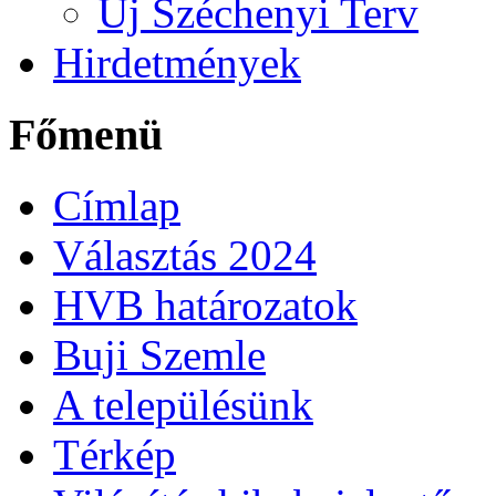
Új Széchenyi Terv
Hirdetmények
Főmenü
Címlap
Választás 2024
HVB határozatok
Buji Szemle
A településünk
Térkép