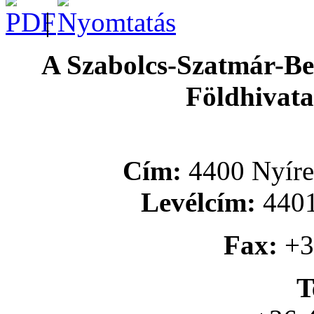
|
A Szabolcs-Szatmár-B
Földhivata
Cím:
4400 Nyíreg
Levélcím:
4401
Fax:
+3
T