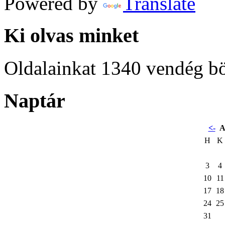
Powered by
Translate
Ki olvas minket
Oldalainkat 1340 vendég b
Naptár
<-
A
H
K
3
4
10
11
17
18
24
25
31