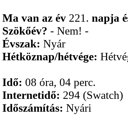
Ma van az év
221.
napja
Szökőév?
- Nem! -
Évszak:
Nyár
Hétköznap/hétvége:
Hétvé
Idő:
08 óra, 04 perc.
Internetidő:
294 (Swatch)
Időszámítás:
Nyári