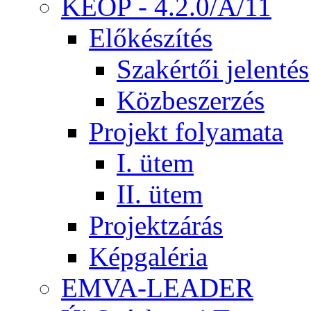
KEOP - 4.2.0/A/11
Előkészítés
Szakértői jelentés
Közbeszerzés
Projekt folyamata
I. ütem
II. ütem
Projektzárás
Képgaléria
EMVA-LEADER