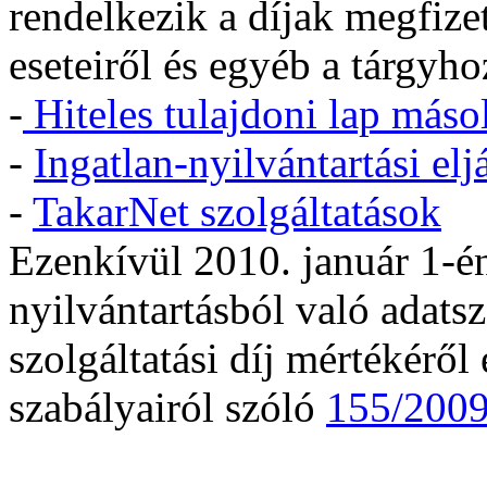
rendelkezik a díjak megfize
eseteiről és egyéb a tárgyho
-
Hiteles tulajdoni lap máso
-
Ingatlan-nyilvántartási eljá
-
TakarNet szolgáltatások
Ezenkívül 2010. január 1-én
nyilvántartásból való adats
szolgáltatási díj mértékéről é
szabályairól szóló
155/2009