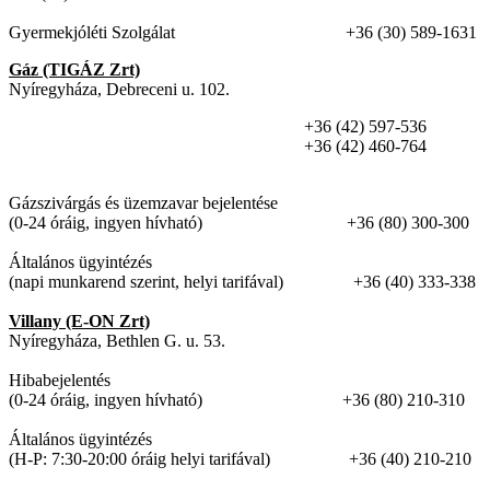
Gyermekjóléti Szolgálat +36 (30) 589-1631
Gáz (TIGÁZ Zrt)
Nyíregyháza, Debreceni u. 102.
+36 (42) 597-536
+36 (42) 460-764
Gázszivárgás és üzemzavar bejelentése
(0-24 óráig, ingyen hívható) +36 (80) 300-300
Általános ügyintézés
(napi munkarend szerint, helyi tarifával) +36 (40) 333-338
Villany (E-ON Zrt)
Nyíregyháza, Bethlen G. u. 53.
Hibabejelentés
(0-24 óráig, ingyen hívható) +36 (80) 210-310
Általános ügyintézés
(H-P: 7:30-20:00 óráig helyi tarifával) +36 (40) 210-210