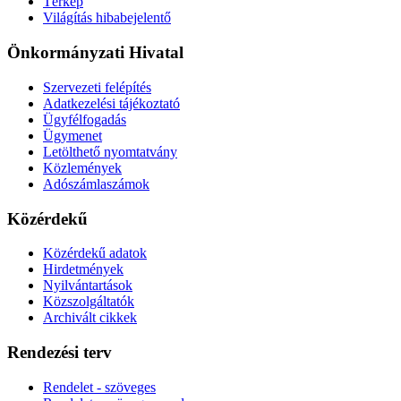
Térkép
Világítás hibabejelentő
Önkormányzati Hivatal
Szervezeti felépítés
Adatkezelési tájékoztató
Ügyfélfogadás
Ügymenet
Letölthető nyomtatvány
Közlemények
Adószámlaszámok
Közérdekű
Közérdekű adatok
Hirdetmények
Nyilvántartások
Közszolgáltatók
Archivált cikkek
Rendezési terv
Rendelet - szöveges