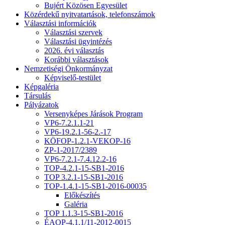
Bujért Közösen Egyesület
Közérdekű nyitvatartások, telefonszámok
Választási információk
Választási szervek
Választási ügyintézés
2026. évi választás
Korábbi választások
Nemzetiségi Önkormányzat
Képviselő-testület
Képgaléria
Társulás
Pályázatok
Versenyképes Járások Program
VP6-7.2.1.1-21
VP6-19.2.1-56-2.-17
KÖFOP-1.2.1-VEKOP-16
ZP-1-2017/2389
VP6-7.2.1-7.4.12.2-16
TOP-4.2.1-15-SB1-2016
TOP 3.2.1-15-SB1-2016
TOP-1.4.1-15-SB1-2016-00035
Előkészítés
Galéria
TOP 1.1.3-15-SB1-2016
ÉAOP-4.1.1/11-2012-0015