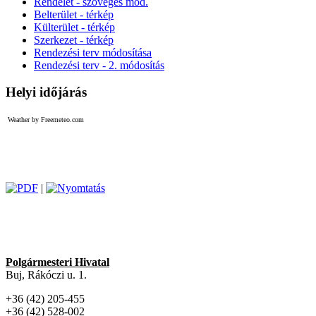
Rendelet - szöveges mod.
Belterület - térkép
Külterület - térkép
Szerkezet - térkép
Rendezési terv módosítása
Rendezési terv - 2. módosítás
Helyi időjárás
Weather by Freemeteo.com
|
Polgármesteri Hivatal
Buj, Rákóczi u. 1.
+36 (42) 205-455
+36 (42) 528-002