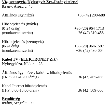
Víz, szennyvíz (Nyírségvíz Zrt.-Ibrányi telepe)
Ibrány, Árpád u. 45.
Általános ügyintézés +36 (42) 200-688
Hibabejelentés (ivóvíz)
(0-24 óráig) +36 (20) 964-1713
(munkarend szerint) +36 (42) 310-456
Hibabejelentés (szennyvíz)
(0-24 óráig) +36 (20) 964-1597
(munkarend szerint) +36 (42) 430-004
Kábel TV (ELEKTRONET Zrt.)
Nyíregyháza, Nádor u. 28.
Általános ügyintézés, kábel tv. hibabejelentés
(H-P: 8:00-18:00 óráig) +36 (42) 465-466
Kábel Internet hibabejelentés
(H-P: 8:00-18:00 óráig) +36 (42) 509-066
Rendőrség
Ibrány, Szegfű u. 39.