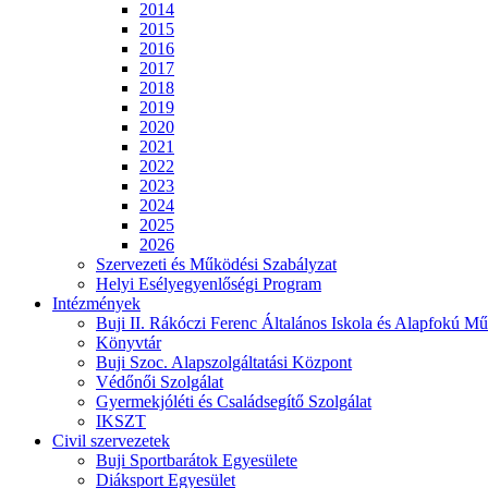
2014
2015
2016
2017
2018
2019
2020
2021
2022
2023
2024
2025
2026
Szervezeti és Működési Szabályzat
Helyi Esélyegyenlőségi Program
Intézmények
Buji II. Rákóczi Ferenc Általános Iskola és Alapfokú Mű
Könyvtár
Buji Szoc. Alapszolgáltatási Központ
Védőnői Szolgálat
Gyermekjóléti és Családsegítő Szolgálat
IKSZT
Civil szervezetek
Buji Sportbarátok Egyesülete
Diáksport Egyesület