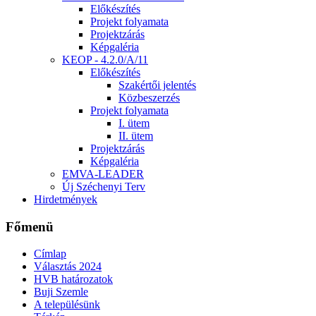
Előkészítés
Projekt folyamata
Projektzárás
Képgaléria
KEOP - 4.2.0/A/11
Előkészítés
Szakértői jelentés
Közbeszerzés
Projekt folyamata
I. ütem
II. ütem
Projektzárás
Képgaléria
EMVA-LEADER
Új Széchenyi Terv
Hirdetmények
Főmenü
Címlap
Választás 2024
HVB határozatok
Buji Szemle
A településünk