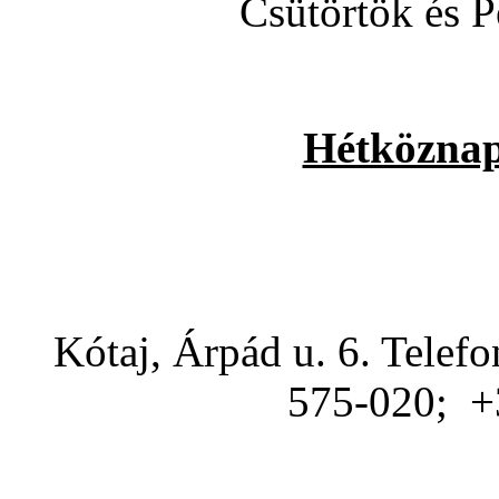
Csütörtök és P
Hétköznapi
Kótaj, Árpád u. 6. Telef
575-020; +