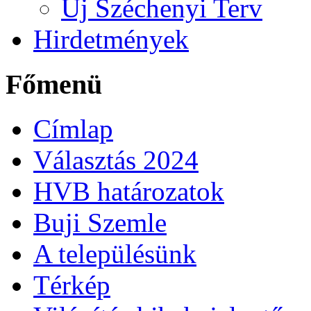
Új Széchenyi Terv
Hirdetmények
Főmenü
Címlap
Választás 2024
HVB határozatok
Buji Szemle
A településünk
Térkép