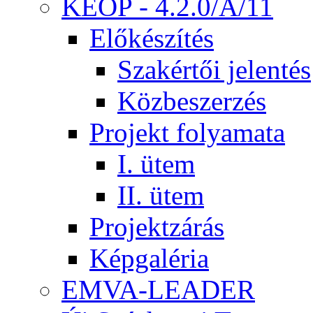
KEOP - 4.2.0/A/11
Előkészítés
Szakértői jelentés
Közbeszerzés
Projekt folyamata
I. ütem
II. ütem
Projektzárás
Képgaléria
EMVA-LEADER