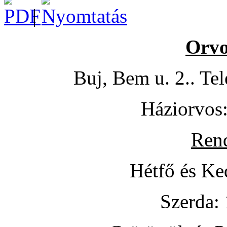
|
Orvo
Buj, Bem u. 2.. Te
Háziorvos:
Rend
Hétfő és Ke
Szerda: