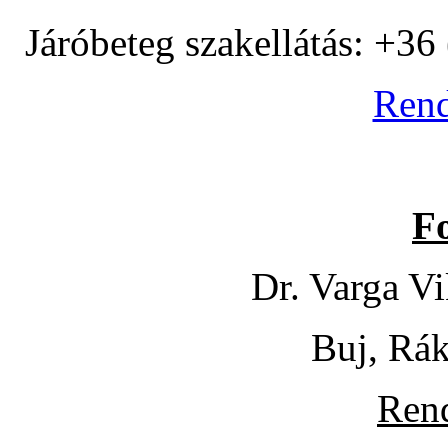
Járóbeteg szakellátás: +3
Rend
F
Dr. Varga V
Buj, Rák
Rend