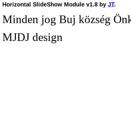
Horizontal SlideShow Module v1.8 by
JT
.
Minden jog Buj község Ön
MJDJ design