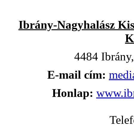
Ibrány-Nagyhalász Kist
K
4484 Ibrány,
E-mail cím:
medi
Honlap:
www.ibr
Tele