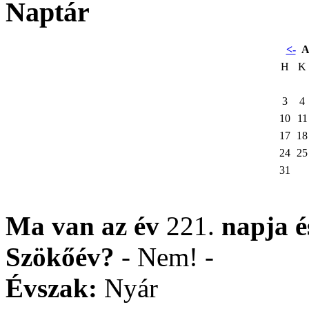
Naptár
<-
A
H
K
3
4
10
11
17
18
24
25
31
Ma van az év
221.
napja
Szökőév?
- Nem! -
Évszak:
Nyár