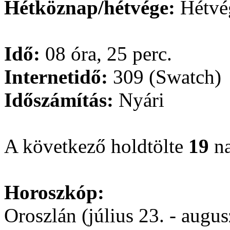
Hétköznap/hétvége:
Hétvé
Idő:
08 óra, 25 perc.
Internetidő:
309 (Swatch)
Időszámítás:
Nyári
A következő holdtölte
19
na
Horoszkóp:
Oroszlán (július 23. - augus